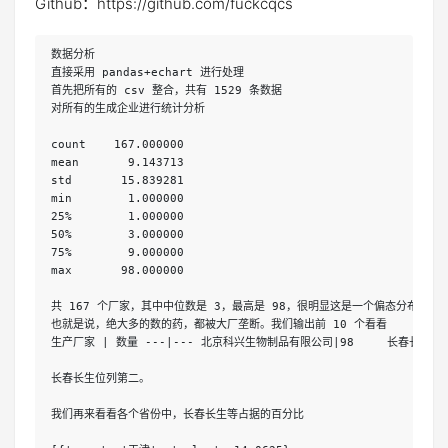
Github：https://github.com/fuckcqcs
数据分析

直接采用 pandas+echart 进行处理

首先把所有的 csv 整合，共有 1529 条数据

对所有的生成企业进行统计分析

count    167.000000

mean       9.143713

std       15.839281

min        1.000000

25%        1.000000

50%        3.000000

75%        9.000000

max       98.000000

共 167 个厂家，其中中位数是 3，最高是 98，很明显这是一个偏态分布。 

也就是说，绝大多的数的药，都被大厂垄断。我们输出前 10 个看看

生产厂家 | 数量 ---|--- 北京科兴生物制品有限公司|98	长春长生生物科技有限责任公司| 91	华兰生物疫苗有限公司|72	玉溪沃森生物技术有限公司|57	上海生物制品研究所有限责任公司|56	大连雅立峰生物制药有限公司|51	长春生物制品研究所有限责任公司|50	华北制药金坦生物技术股份有限公司|46 辽宁成大生物股份有限公司|44	北京智飞绿竹生物制药有限公司|43

长春长生位列第二。

我们再来看看各个省份中，长春长生等占据的百分比
