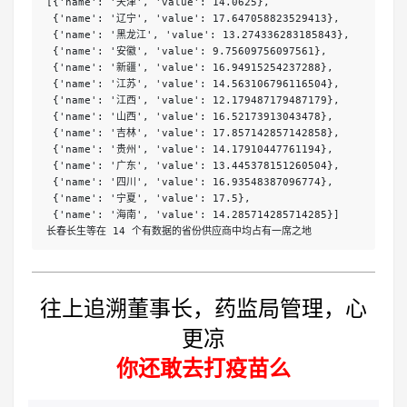
[{'name': '天津', 'value': 14.0625},

 {'name': '辽宁', 'value': 17.647058823529413},

 {'name': '黑龙江', 'value': 13.274336283185843},

 {'name': '安徽', 'value': 9.75609756097561},

 {'name': '新疆', 'value': 16.94915254237288},

 {'name': '江苏', 'value': 14.563106796116504},

 {'name': '江西', 'value': 12.179487179487179},

 {'name': '山西', 'value': 16.52173913043478},

 {'name': '吉林', 'value': 17.857142857142858},

 {'name': '贵州', 'value': 14.17910447761194},

 {'name': '广东', 'value': 13.445378151260504},

 {'name': '四川', 'value': 16.93548387096774},

 {'name': '宁夏', 'value': 17.5},

 {'name': '海南', 'value': 14.285714285714285}]

长春长生等在 14 个有数据的省份供应商中均占有一席之地
往上追溯董事长，药监局管理，心
更凉
你还敢去打疫苗么