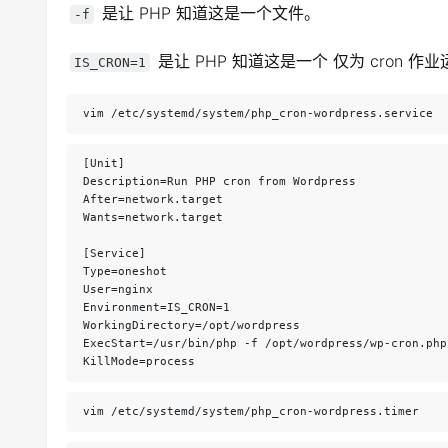
是让 PHP 知道这是一个文件。
-f
是让 PHP 知道这是一个 仅为 cron 作
IS_CRON=1
vim /etc/systemd/system/php_cron-wordpress.service
[Unit]

Description=Run PHP cron from Wordpress

After=network.target

Wants=network.target

[Service]

Type=oneshot

User=nginx

Environment=IS_CRON=1

WorkingDirectory=/opt/wordpress

ExecStart=/usr/bin/php -f /opt/wordpress/wp-cron.php
KillMode=process
vim /etc/systemd/system/php_cron-wordpress.timer