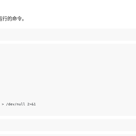
业运行的命令。
 > /dev/null 2>&1
