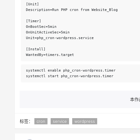
[Unit]

Description=Run PHP cron from Website_Blog

[Timer]

OnBootSec=5min

OnUnitActiveSec=5min

Unit=php_cron-wordpress.service

[Install]

WantedBy=timers.target
systemctl enable php_cron-wordpress.timer

systemctl start php_cron-wordpress.timer
本作
标签：
cron
service
wordpress