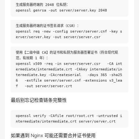
生成服务器终端的 2048 位私钥：
openssl genrsa -out server/server.key 2048
生成服务器终端的证书签名请求（CSR）：
openssl req -new -config server/server.cnf -key s
erver/server.key -out server/server.csr
使用【二级中级 CA】的证书和私钥为服务器签署证书（符合现代规
范，有效期 1 年）：
openssl x509 -req -in server/server.csr   -CA int
ermediate/intermediate.crt -CAkey intermediate/in
termediate.key -CAcreateserial   -days 365 -sha25
6   -extfile server/server.cnf -extensions v3_lea
f   -out server/server.crt
最后别忘记检查链条完整性
openssl verify -CAfile root/root.crt -untrusted i
ntermediate/intermediate.crt server/server.crt
如果遇到 Nginx 可能还需要合并证书使用