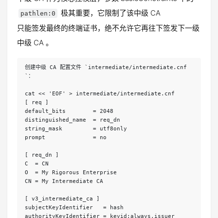
极其重要，它限制了该中级 CA
pathlen:0
只能签发最终的终端证书，绝不允许它再往下签发下一级
中级 CA 。
创建中级 CA 配置文件 `intermediate/intermediate.cnf
`：
cat << 'EOF' > intermediate/intermediate.cnf
[ req ]
default_bits        = 2048
distinguished_name  = req_dn
string_mask         = utf8only
prompt              = no
[ req_dn ]
C  = CN
O  = My Rigorous Enterprise
CN = My Intermediate CA
[ v3_intermediate_ca ]
subjectKeyIdentifier   = hash
authorityKeyIdentifier = keyid:always,issuer