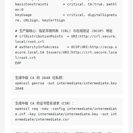
basicConstraints       = critical, CA:true, pathl
en:0
keyUsage               = critical, digitalSignatu
re, cRLSign, keyCertSign
# 生产级核心：指定吊销列表 (CRL) 与在线验证 (OCSP) 地址 
# crlDistributionPoints  = URI:http://crl.secure.
local/root.crl
# authorityInfoAccess    = OCSP;URI:http://ocsp.s
ecure.local,CA Issuers;URI:http://crt.secure.loca
l/root.crt
EOF
生成中级 CA 的 2048 位私钥：
openssl genrsa -out intermediate/intermediate.key 
2048
生成中级 CA 的证书签名请求（CSR）：
openssl req -new -config intermediate/intermediat
e.cnf -key intermediate/intermediate.key -out int
ermediate/intermediate.csr