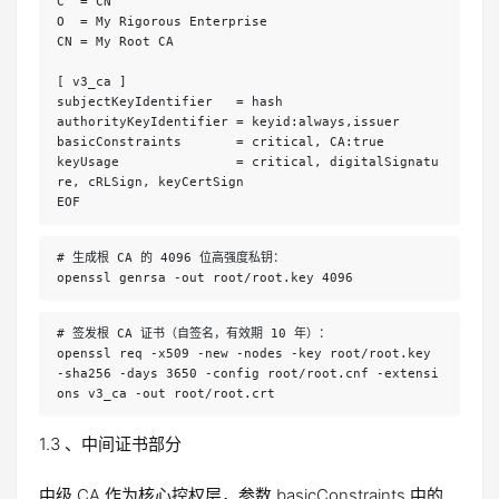
C  = CN
O  = My Rigorous Enterprise
CN = My Root CA
[ v3_ca ]
subjectKeyIdentifier   = hash
authorityKeyIdentifier = keyid:always,issuer
basicConstraints       = critical, CA:true
keyUsage               = critical, digitalSignatu
re, cRLSign, keyCertSign
EOF
# 生成根 CA 的 4096 位高强度私钥：
openssl genrsa -out root/root.key 4096
# 签发根 CA 证书（自签名，有效期 10 年）：
openssl req -x509 -new -nodes -key root/root.key 
-sha256 -days 3650 -config root/root.cnf -extensi
ons v3_ca -out root/root.crt
1.3 、中间证书部分
中级 CA 作为核心控权层，参数 basicConstraints 中的