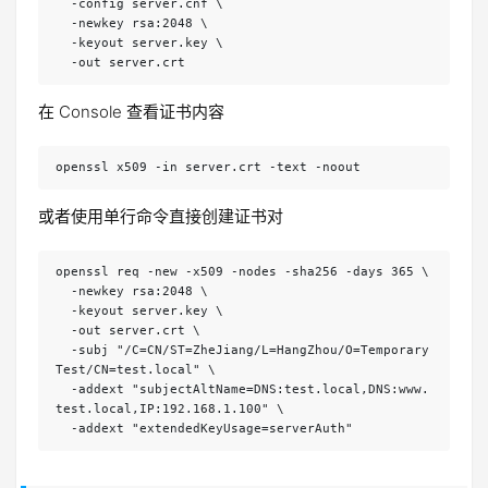
  -config server.cnf \
  -newkey rsa:2048 \
  -keyout server.key \
  -out server.crt
在 Console 查看证书内容
openssl x509 -in server.crt -text -noout
或者使用单行命令直接创建证书对
openssl req -new -x509 -nodes -sha256 -days 365 \
  -newkey rsa:2048 \
  -keyout server.key \
  -out server.crt \
  -subj "/C=CN/ST=ZheJiang/L=HangZhou/O=Temporary 
Test/CN=test.local" \
  -addext "subjectAltName=DNS:test.local,DNS:www.
test.local,IP:192.168.1.100" \
  -addext "extendedKeyUsage=serverAuth"