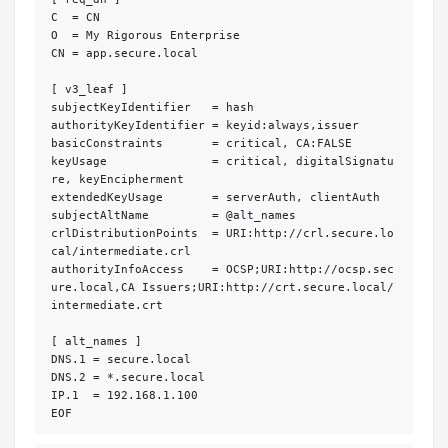
C  = CN
O  = My Rigorous Enterprise
CN = app.secure.local
[ v3_leaf ]
subjectKeyIdentifier   = hash
authorityKeyIdentifier = keyid:always,issuer
basicConstraints       = critical, CA:FALSE
keyUsage               = critical, digitalSignatu
re, keyEncipherment
extendedKeyUsage       = serverAuth, clientAuth
subjectAltName         = @alt_names
crlDistributionPoints  = URI:http://crl.secure.lo
cal/intermediate.crl
authorityInfoAccess    = OCSP;URI:http://ocsp.sec
ure.local,CA Issuers;URI:http://crt.secure.local/
intermediate.crt
[ alt_names ]
DNS.1 = secure.local
DNS.2 = *.secure.local
IP.1  = 192.168.1.100
EOF