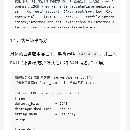
使用【根 CA】的证书和私钥为中级 CA 签署证书（有效期 5 年）：
openssl x509 -req -in intermediate/intermediate.c
sr   -CA root/root.crt -CAkey root/root.key -CAcr
eateserial   -days 1825 -sha256   -extfile interm
ediate/intermediate.cnf -extensions v3_intermedia
te_ca   -out intermediate/intermediate.crt
1.4 、客户证书部分
具体的业务应用层证书。明确声明
，并注入
CA:FALSE
EKU（服务端/客户端认证）和 SAN 域名/IP 扩展。
创建服务器证书配置文件 `server/server.cnf`：
（根据需要修改 [ alt_names ] 中的域名和 IP）：
cat << 'EOF' > server/server.cnf
[ req ]
default_bits        = 2048
distinguished_name  = req_dn
string_mask         = utf8only
prompt              = no
[ req_dn ]