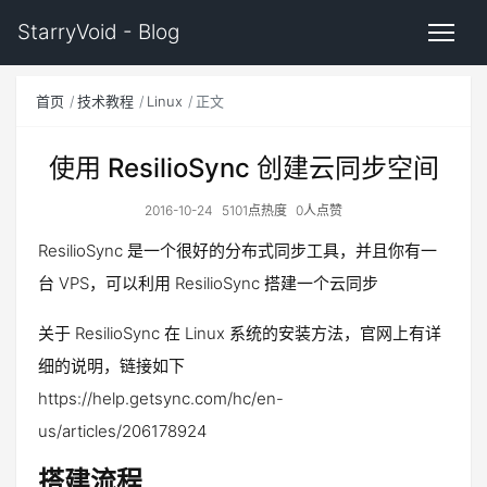
StarryVoid - Blog
首页
技术教程
Linux
正文
使用 ResilioSync 创建云同步空间
2016-10-24
5101点热度
0人点赞
ResilioSync 是一个很好的分布式同步工具，并且你有一
台 VPS，可以利用 ResilioSync 搭建一个云同步
关于 ResilioSync 在 Linux 系统的安装方法，官网上有详
细的说明，链接如下
https://help.getsync.com/hc/en-
us/articles/206178924
搭建流程