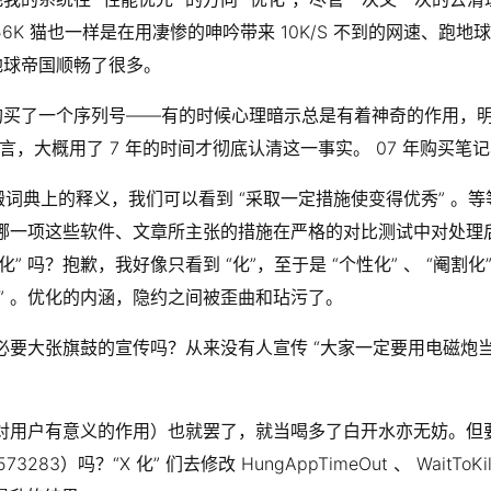
 猫也一样是在用凄惨的呻吟带来 10K/S 不到的网速、跑地球帝
地球帝国顺畅了很多。
购买了一个序列号——有的时候心理暗示总是有着神奇的作用，
人而言，大概用了 7 年的时间才彻底认清这一事实。 07 年购买笔
照搬词典上的释义，我们可以看到 “采取一定措施使变得优秀” 。等
：哪一项这些软件、文章所主张的措施在严格的对比测试中对处理
吗？抱歉，我好像只看到 “化”，至于是 “个性化” 、 “阉割化”
” 。优化的内涵，隐约之间被歪曲和玷污了。
必要大张旗鼓的宣传吗？从来没有人宣传 “大家一定要用电磁炮当
任何对用户有意义的作用）也就罢了，就当喝多了白开水亦无妨。
id=573283）吗？“X 化” 们去修改 HungAppTimeOut 、 WaitToKi