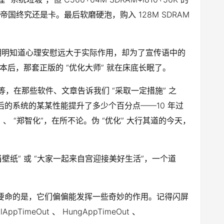
国终究还是卡。最后软磨硬泡，购入 128M SDRAM
明明知道心理安慰远大于实际作用，却为了宣传语中的
记本后，那套正版的 “优化大师” 就在床底长眠了。
等，在那些软件、文章告诉我们 “采取一定措施” 之
后的系统的某某性能提升了多少个百分点——10 年过
 、 “郑智化”，在所不论。伪 “优化” 大行其道的今天，
壁纸” 或 “大家一起来自宫迎接美好生活”，一个道
但要命的是，它们偏偏能发挥一些奇妙的作用。记得闪屏
llAppTimeOut 、 HungAppTimeOut 、