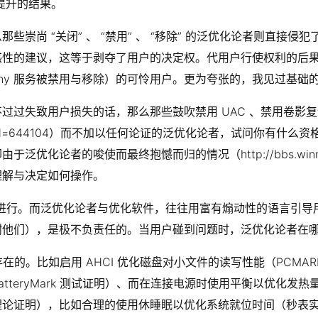
响应提升的结果。
崇尚 “关闭” 、 “禁用” 、 “移除” 的泛优化论者则直接
建议，这等于剥夺了用户的决定权。代用户行使权利的后果，便是出
ony 服务被禁用与移除）的可怜用户。更为夸张的，我见过基础的 CO
过过失致用户损失的话，那么那些鼓吹禁用 UAC 、禁用卷影
hread.php?tid=644104）而不加以任何论证的泛优化论者，
的唆使而最终抱憾而归的情况（http://bbs.winning11cn.c
理解与决定如何操作。
下进行。而泛优化论者与优化软件，往往用富有煽动性的语言引导用
谢他们），是极不负责任的。当用户碰到问题时，泛优化论者在
的。比如启用 AHCI 优化磁盘对小文件的读写性能（PCMARK 
eryMark 测试证明）、而在连接电源时使用平衡以优化发热量
理论证明），比如合理的使用休睡眠以优化系统就位时间（秒表