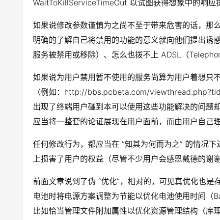
WaitToKillServiceTimeOut 以试图获得想象中的
如果说修改参数谨慎为之尚不至于带来危害的话，那么那些
明确的了解自己将禁用的功能的意义就向他们提出诱惑性的
服务被禁用或移除）、怎么也拨不上 ADSL（Teleph
如果说为用户禁用暂不使用的服务尚算为用户着想只不
（例如：http://bbs.pcbeta.com/viewt
出现了终端用户碰到本可以使用这些功能解决的问题却由于泛优化论者
应当将一整套的论证展现在用户面前，而由用户自己
任何修改行为，都应当在 “知其为何而为之” 的情况
上损害了用户的权益（尽管不少用户会感恩戴德的谢
前面文章说到了伪 “优化”，相对的，可见真优化也是存在
电池时将电源方案调整为节能以优化电池使用时间（Batt
比如恰当管理文件附加属性以优化资源管理结构（库