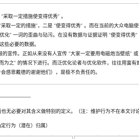
“采取一定措施使变得优秀” 。
 “采取一定的措施”，二是 “使变得优秀” 。而在当前的大众电脑
“优化” 一词的歪曲与玷污。在没有数据与证据证明 “使变得优秀
供这些必要的数据。
旗鼓的宣传。正如从来没有人宣传 “大家一定要用电磁炮当壁纸” 或
何而为之” 的情况下进行。而泛优化论者与优化软件，往往用富有煽
户会感恩戴德的谢谢他们），是极不负责任的。
———————
因而也无必要对其含义做特别的定义。（注：维护行为不在本文讨
确定行为（潜在）归属）