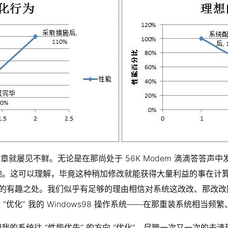
文章就屡见不鲜。无论是在那尚处于 56K Modem 滴滴答答
地。这可以理解，毕竟这种稍加修改就能获得大量利益的事在计算机
机的有趣之处。我们似乎有足够的理由相信对系统这改改、那改改
来 “优化” 我的 Windows98 操作系统——在那重装系统
 “性能优先” 的方向 “优化”，尽管一次又一次的去清理 “系统垃圾