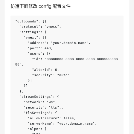
仿造下面修改 config 配置文件
"outbounds": [{

  "protocol": "vmess",

  "settings": {

    "vnext": [{

      "address": "your.domain.name",

      "port": 443,

      "users": [{

        "id": "88888888-8888-8888-8888-8888888888
88",

        "alterId": 0,

        "security": "auto"

      }]

    }]

  },

  "streamSettings": {

    "network": "ws",

    "security": "tls",,

    "tlsSettings": {

      "allowInsecure": false,

      "serverName": "your.domain.name",

      "alpn": [
