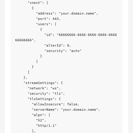
      "vnext": [

        {

          "address": "your.domain.name",

          "port": 443,

          "users": [

            {

              "id": "66666666-6666-6666-6666-6666
66666666",

              "alterId": 0,

              "security": "auto"

            }

          ]

        }

      ]

    },

    "streamSettings": {

      "network": "ws",

      "security": "tls",

      "tlsSettings": {

        "allowInsecure": false,

        "serverName": "your.domain.name",

        "alpn": [

          "h2",

          "http/1.1"

        ],
