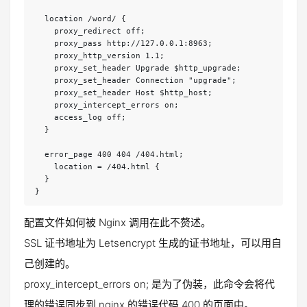
  location /word/ {

    proxy_redirect off;

    proxy_pass http://127.0.0.1:8963;

    proxy_http_version 1.1;

    proxy_set_header Upgrade $http_upgrade;

    proxy_set_header Connection "upgrade";

    proxy_set_header Host $http_host;

    proxy_intercept_errors on;

    access_log off;

  }

  error_page 400 404 /404.html;

    location = /404.html {

  }

}
配置文件如何被 Nginx 调用在此不赘述。
SSL 证书地址为 Letsencrypt 生成的证书地址，可以用自
己创建的。
proxy_intercept_errors on; 是为了伪装，此命令会将代
理的错误同步到 nginx 的错误代码 400 的页面中。