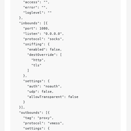
    "access": "",

    "error": "",

    "loglevel": ""

  },

  "inbounds": [{

    "port": 1080,

    "listen": "0.0.0.0",

    "protocol": "socks",

    "sniffing": {

      "enabled": false,

      "destOverride": [

        "http",

        "tls"

      ]

    },

    "settings": {

      "auth": "noauth",

      "udp": false,

      "allowTransparent": false

    }

  }],

  "outbounds": [{

    "tag": "proxy",

    "protocol": "vmess",

    "settings": {
