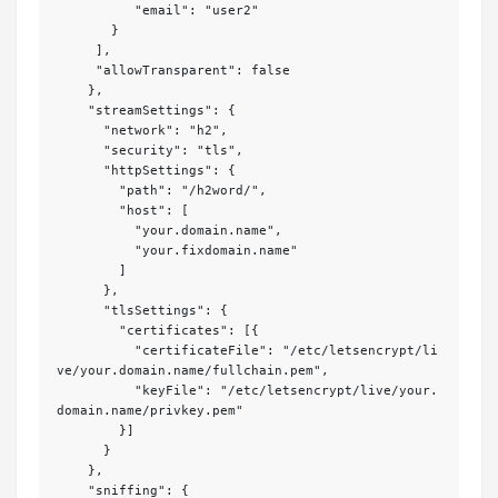
          "email": "user2"

       }

     ],

     "allowTransparent": false

    },

    "streamSettings": {

      "network": "h2",

      "security": "tls",

      "httpSettings": {

        "path": "/h2word/",

        "host": [

          "your.domain.name",

          "your.fixdomain.name"

        ]

      },

      "tlsSettings": {

        "certificates": [{

          "certificateFile": "/etc/letsencrypt/li
ve/your.domain.name/fullchain.pem",

          "keyFile": "/etc/letsencrypt/live/your.
domain.name/privkey.pem"

        }]

      }

    },

    "sniffing": {
