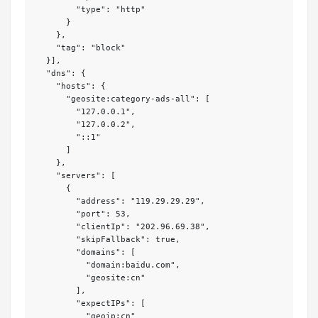
        "type": "http"

      }

    },

    "tag": "block"

  }],

  "dns": {

    "hosts": {

      "geosite:category-ads-all": [

        "127.0.0.1",

        "127.0.0.2",

        "::1"

      ]

    },

    "servers": [

      {

        "address": "119.29.29.29",

        "port": 53,

        "clientIp": "202.96.69.38",

        "skipFallback": true,

        "domains": [

          "domain:baidu.com",

          "geosite:cn"

        ],

        "expectIPs": [

          "geoip:cn"
