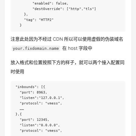
        "enabled": false,

        "destOverride": ["http","tls"]

    },

    "tag": "HTTP2"

  }
注意此处因为不经过 CDN 所以可以使用虚假的伪装域名
在 host 字段中
your.fixdomain.name
放入格式和位置按照下方的样子，就可以两个接入配置同
时使用
"inbounds": [{

  "port": 8963,

  "listen":"127.0.0.1",

  "protocol": "vmess",

  ……

},{

  "port": 12345,

  "listen":"0.0.0.0",

  "protocol": "vmess",
