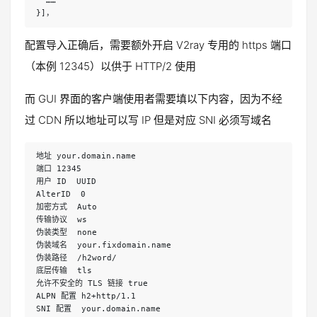
  ……

}]，
配置导入正确后，需要额外开启 V2ray 专用的 https 端口
（本例 12345）以供于 HTTP/2 使用
而 GUI 界面的客户端使用者需要填以下内容，因为不经
过 CDN 所以地址可以写 IP 但是对应 SNI 必须写域名
地址 your.domain.name

端口 12345

用户 ID  UUID

AlterID  0

加密方式  Auto

传输协议  ws

伪装类型  none

伪装域名  your.fixdomain.name

伪装路径  /h2word/

底层传输  tls

允许不安全的 TLS 链接 true

ALPN 配置 h2+http/1.1

SNI 配置  your.domain.name
