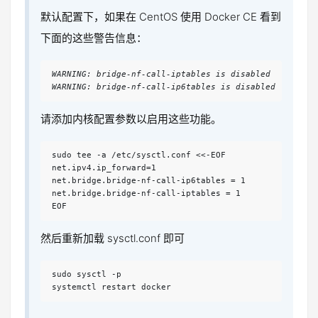
默认配置下，如果在 CentOS 使用 Docker CE 看到
下面的这些警告信息：
WARNING: bridge-nf-call-iptables is disabled
WARNING: bridge-nf-call-ip6tables is disabled
请添加内核配置参数以启用这些功能。
sudo tee -a /etc/sysctl.conf <<-EOF

net.ipv4.ip_forward=1

net.bridge.bridge-nf-call-ip6tables = 1

net.bridge.bridge-nf-call-iptables = 1

EOF
然后重新加载 sysctl.conf 即可
sudo sysctl -p

systemctl restart docker