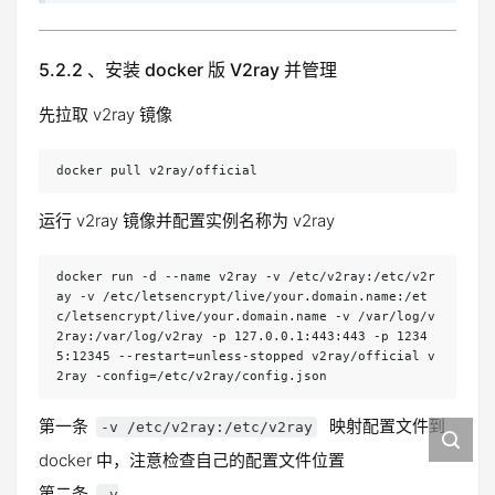
5.2.2 、安装 docker 版 V2ray 并管理
先拉取 v2ray 镜像
docker pull v2ray/official
运行 v2ray 镜像并配置实例名称为 v2ray
docker run -d --name v2ray -v /etc/v2ray:/etc/v2r
ay -v /etc/letsencrypt/live/your.domain.name:/et
c/letsencrypt/live/your.domain.name -v /var/log/v
2ray:/var/log/v2ray -p 127.0.0.1:443:443 -p 1234
5:12345 --restart=unless-stopped v2ray/official v
2ray -config=/etc/v2ray/config.json
第一条
映射配置文件到
-v /etc/v2ray:/etc/v2ray
docker 中，注意检查自己的配置文件位置
第二条
-v