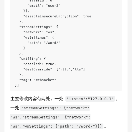
      "alterId": 0,

      "email": "user2"

    }],

    "disableInsecureEncryption": true

  },

  "streamSettings": {

    "network": "ws",

    "wsSettings": {

      "path": "/word/"

    }

  },

  "sniffing": {

    "enabled": true,

    "destOverride": ["http","tls"]

  },

  "tag": "Websocket"

}],
主要修改内容有两处，一处
,
"listen":"127.0.0.1"
一处
"streamSettings": {"network":
"ws","streamSettings": {"network":
。
"ws","wsSettings": {"path": "/word/"}}}