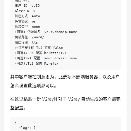
端口 443

用户 ID  UUID

AlterID  0

加密方式  Auto

传输协议  ws

伪装类型  none

(可选) 伪装域名  your.domain.name

伪装路径  /word/

底层传输  tls

允许不安全的 TLS 链接 false

(可选)ALPN 配置 h2+http/1.1

(可选)SNI 配置  your.domain.name

(可选)uTLS 配置 Firefox
其中客户端控制意思为，此选项不影响服务器，以及用户
怎么设置此选项都可以。
在这里粘贴一份 V2rayN 对于 V2ray 自动生成的客户端完
整配置。
{

  "log": {
