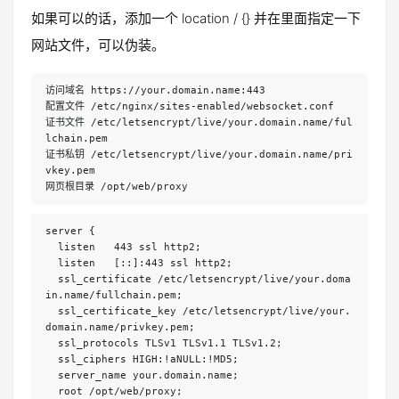
如果可以的话，添加一个 location / {} 并在里面指定一下
网站文件，可以伪装。
访问域名 https://your.domain.name:443

配置文件 /etc/nginx/sites-enabled/websocket.conf

证书文件 /etc/letsencrypt/live/your.domain.name/ful
lchain.pem

证书私钥 /etc/letsencrypt/live/your.domain.name/pri
vkey.pem

网页根目录 /opt/web/proxy
server {

  listen   443 ssl http2;

  listen   [::]:443 ssl http2;

  ssl_certificate /etc/letsencrypt/live/your.doma
in.name/fullchain.pem;

  ssl_certificate_key /etc/letsencrypt/live/your.
domain.name/privkey.pem;

  ssl_protocols TLSv1 TLSv1.1 TLSv1.2;

  ssl_ciphers HIGH:!aNULL:!MD5;

  server_name your.domain.name;

  root /opt/web/proxy;
