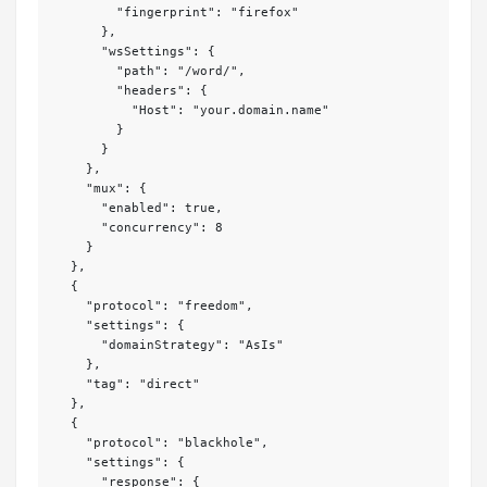
        "fingerprint": "firefox"

      },

      "wsSettings": {

        "path": "/word/",

        "headers": {

          "Host": "your.domain.name"

        }

      }

    },

    "mux": {

      "enabled": true,

      "concurrency": 8

    }

  },

  {

    "protocol": "freedom",

    "settings": {

      "domainStrategy": "AsIs"

    },

    "tag": "direct"

  },

  {

    "protocol": "blackhole",

    "settings": {

      "response": {
