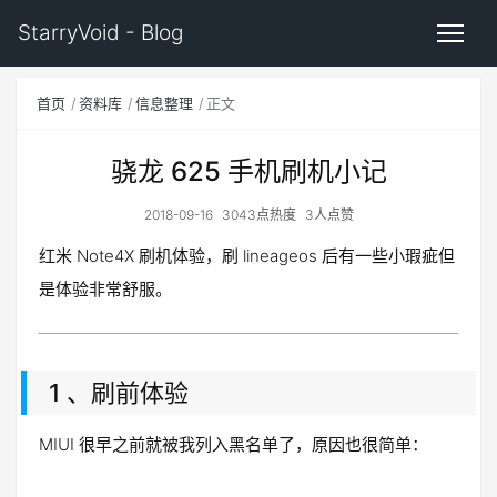
StarryVoid - Blog
首页
资料库
信息整理
正文
骁龙 625 手机刷机小记
2018-09-16
3043点热度
3人点赞
红米 Note4X 刷机体验，刷 lineageos 后有一些小瑕疵但
是体验非常舒服。
1 、刷前体验
MIUI 很早之前就被我列入黑名单了，原因也很简单：
手
机屏幕在我手里不到半年必碎全屏。