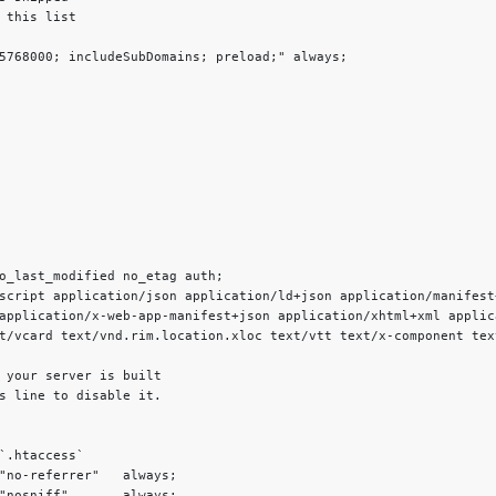
application/x-web-app-manifest+json application/xhtml+xml applic
t/vcard text/vnd.rim.location.xloc text/vtt text/x-component tex