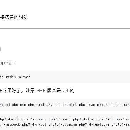
 直接搭建的想法
西
t-get
is redis-server
好了。注意 PHP 版本是 7.4 的
hp-gd php-gmp php-igbinary php-imagick php-imap php-json php-mbs
hp7.4-cli php7.4-common php7.4-curl php7.4-fpm php7.4-gd php7.4-
.4-msgpack php7.4-mysql php7.4-opcache php7.4-readline php7.4-re