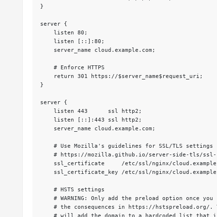
}

server {

    listen 80;

    listen [::]:80;

    server_name cloud.example.com;

    # Enforce HTTPS

    return 301 https://$server_name$request_uri;

}

server {

    listen 443      ssl http2;

    listen [::]:443 ssl http2;

    server_name cloud.example.com;

    # Use Mozilla's guidelines for SSL/TLS settings

    # https://mozilla.github.io/server-side-tls/ssl-config-generator/

    ssl_certificate     /etc/ssl/nginx/cloud.example.com.crt;

    ssl_certificate_key /etc/ssl/nginx/cloud.example.com.key;

    # HSTS settings

    # WARNING: Only add the preload option once you read about

    # the consequences in https://hstspreload.org/. This option

    # will add the domain to a hardcoded list that is shipped
