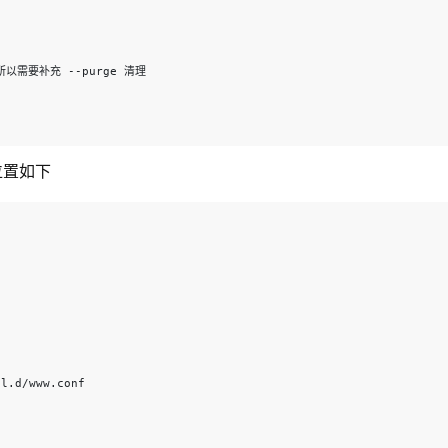
需要补充 --purge 清理 
位置如下
l.d/www.conf 