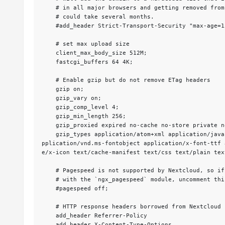
    # in all major browsers and getting removed from this list

    # could take several months.

    #add_header Strict-Transport-Security "max-age=15768000; includeSubDomains; preload;" always;

    # set max upload size

    client_max_body_size 512M;

    fastcgi_buffers 64 4K;

    # Enable gzip but do not remove ETag headers

    gzip on;

    gzip_vary on;

    gzip_comp_level 4;

    gzip_min_length 256;

    gzip_proxied expired no-cache no-store private no_last_modified no_etag auth;

    gzip_types application/atom+xml application/javascript application/json application/ld+json application/manifest+json application/rss+xml application/vnd.geo+json a
pplication/vnd.ms-fontobject application/x-font-ttf 
e/x-icon text/cache-manifest text/css text/plain tex
    # Pagespeed is not supported by Nextcloud, so if your server is built

    # with the `ngx_pagespeed` module, uncomment this line to disable it.

    #pagespeed off;

    # HTTP response headers borrowed from Nextcloud `.htaccess`

    add_header Referrer-Policy                      "no-referrer"   always;

    add_header X-Content-Type-Options               "nosniff"       always;
