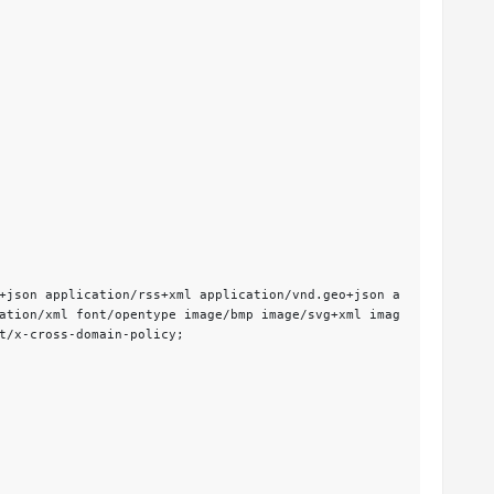
ation/xml font/opentype image/bmp image/svg+xml imag
t/x-cross-domain-policy;
