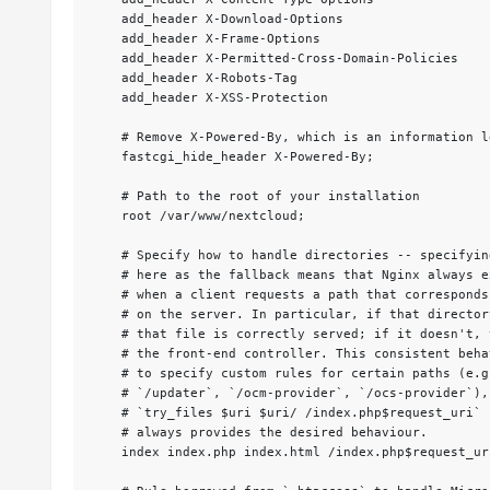
    add_header X-Download-Options                   "noopen"        always;

    add_header X-Frame-Options                      "SAMEORIGIN"    always;

    add_header X-Permitted-Cross-Domain-Policies    "none"          always;

    add_header X-Robots-Tag                         "none"          always;

    add_header X-XSS-Protection                     "1; mode=block" always;

    # Remove X-Powered-By, which is an information leak

    fastcgi_hide_header X-Powered-By;

    # Path to the root of your installation

    root /var/www/nextcloud;

    # Specify how to handle directories -- specifying `/index.php$request_uri`

    # here as the fallback means that Nginx always exhibits the desired behaviour

    # when a client requests a path that corresponds to a directory that exists

    # on the server. In particular, if that directory contains an index.php file,

    # that file is correctly served; if it doesn't, then the request is passed to

    # the front-end controller. This consistent behaviour means that we don't need

    # to specify custom rules for certain paths (e.g. images and other assets,

    # `/updater`, `/ocm-provider`, `/ocs-provider`), and thus

    # `try_files $uri $uri/ /index.php$request_uri`

    # always provides the desired behaviour.

    index index.php index.html /index.php$request_uri;
