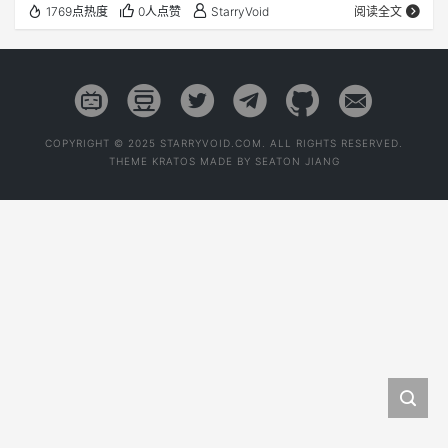
1769点热度
0人点赞
StarryVoid
阅读全文
COPYRIGHT © 2025 STARRYVOID.COM. ALL RIGHTS RESERVED.
THEME
KRATOS
MADE BY
SEATON JIANG