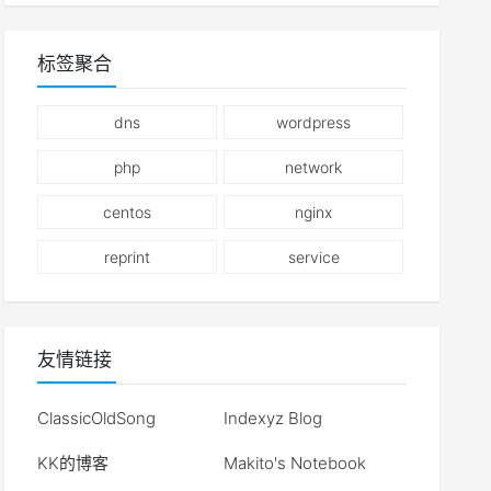
标签聚合
dns
wordpress
php
network
centos
nginx
reprint
service
友情链接
ClassicOldSong
Indexyz Blog
KK的博客
Makito's Notebook