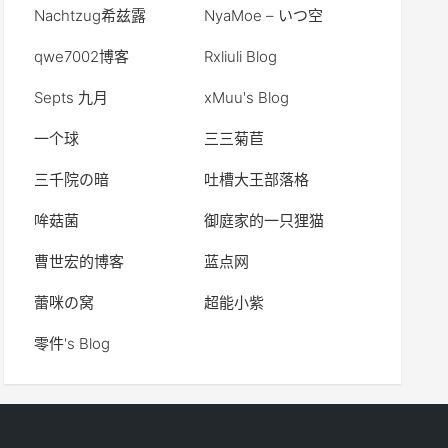
Nachtzug希兹露
NyaMoe – いつ空
qwe7002博客
Rxliuli Blog
Septs 九月
xMuu's Blog
一个球
三三菊苣
三千院の暗
吐槽大王部落格
哞菇菌
御庭家的一只狸猫
曹世宏的博客
蓝点网
蕾咪の窝
超能小紫
零件's Blog