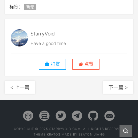
标签：
暂无
StarryVoid
Have a good time
打赏
点赞
< 上一篇
下一篇 >
COPYRIGHT © 2025 STARRYVOID.COM. ALL RIGHTS RESERVED.
THEME
KRATOS
MADE BY
SEATON JIANG