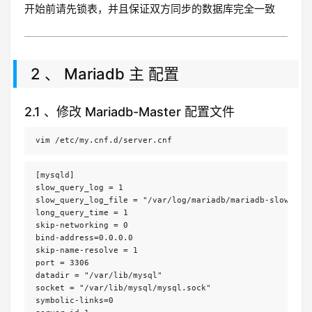
开始前请先锁表，并且保证双方同步的数据库完全一致
2 、 Mariadb 主 配置
2.1 、修改 Mariadb-Master 配置文件
vim /etc/my.cnf.d/server.cnf
[mysqld]

slow_query_log = 1

slow_query_log_file = "/var/log/mariadb/mariadb-slow.log"
long_query_time = 1

skip-networking = 0

bind-address=0.0.0.0

skip-name-resolve = 1

port = 3306

datadir = "/var/lib/mysql"

socket = "/var/lib/mysql/mysql.sock"

symbolic-links=0
