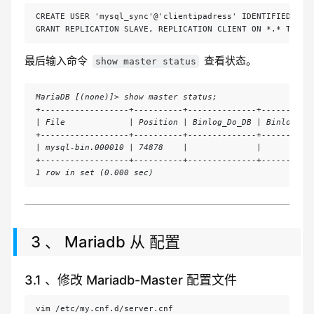
CREATE USER 'mysql_sync'@'clientipadress' IDENTIFIED BY '
GRANT REPLICATION SLAVE, REPLICATION CLIENT ON *.* TO 'm
最后输入命令
查看状态。
show master status
MariaDB [(none)]> show master status;
+------------------+----------+--------------+----------
| File             | Position | Binlog_Do_DB | Binlog_Ig
+------------------+----------+--------------+----------
| mysql-bin.000010 | 74878    |              |          
+------------------+----------+--------------+----------
1 row in set (0.000 sec)
3 、 Mariadb 从 配置
3.1 、修改 Mariadb-Master 配置文件
vim /etc/my.cnf.d/server.cnf