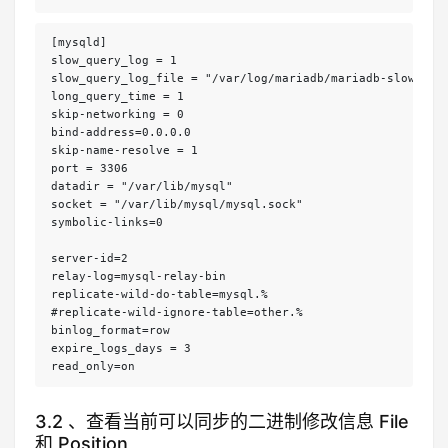
[mysqld]

slow_query_log = 1

slow_query_log_file = "/var/log/mariadb/mariadb-slow.log"
long_query_time = 1

skip-networking = 0

bind-address=0.0.0.0

skip-name-resolve = 1

port = 3306

datadir = "/var/lib/mysql"

socket = "/var/lib/mysql/mysql.sock"

symbolic-links=0

server-id=2

relay-log=mysql-relay-bin

replicate-wild-do-table=mysql.%

#replicate-wild-ignore-table=other.%

binlog_format=row

expire_logs_days = 3

read_only=on
3.2 、查看当前可以同步的二进制修改信息 File
和 Position