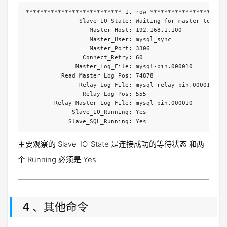
*************************** 1. row **********************
               Slave_IO_State: Waiting for master to send
                  Master_Host: 192.168.1.100

                  Master_User: mysql_sync

                  Master_Port: 3306

                Connect_Retry: 60

              Master_Log_File: mysql-bin.000010

          Read_Master_Log_Pos: 74878

               Relay_Log_File: mysql-relay-bin.000011

                Relay_Log_Pos: 555

        Relay_Master_Log_File: mysql-bin.000010

             Slave_IO_Running: Yes

            Slave_SQL_Running: Yes
主要观察的 Slave_IO_State 是连接成功的等待状态 和两
个 Running 必须是 Yes
4 、其他命令