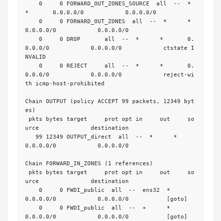
    0     0 FORWARD_OUT_ZONES_SOURCE  all  --  *      
*       0.0.0.0/0            0.0.0.0/0           

    0     0 FORWARD_OUT_ZONES  all  --  *      *       
0.0.0.0/0            0.0.0.0/0           

    0     0 DROP       all  --  *      *       0.
0.0.0/0            0.0.0.0/0            ctstate I
NVALID

    0     0 REJECT     all  --  *      *       0.
0.0.0/0            0.0.0.0/0            reject-wi
th icmp-host-prohibited

Chain OUTPUT (policy ACCEPT 99 packets, 12349 byt
es)

 pkts bytes target     prot opt in     out     so
urce               destination         

   99 12349 OUTPUT_direct  all  --  *      *       
0.0.0.0/0            0.0.0.0/0           

Chain FORWARD_IN_ZONES (1 references)

 pkts bytes target     prot opt in     out     so
urce               destination         

    0     0 FWDI_public  all  --  ens32  *       
0.0.0.0/0            0.0.0.0/0           [goto] 

    0     0 FWDI_public  all  --  +      *       
0.0.0.0/0            0.0.0.0/0           [goto] 
