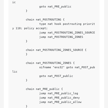
ic

		goto nat_PRE_public

	}

	chain nat_POSTROUTING {

		type nat hook postrouting priorit
y 110; policy accept;

		jump nat_POSTROUTING_ZONES_SOURCE

		jump nat_POSTROUTING_ZONES

	}

	chain nat_POSTROUTING_ZONES_SOURCE {

	}

	chain nat_POSTROUTING_ZONES {

		oifname "ens32" goto nat_POST_pub
lic

		goto nat_POST_public

	}

	chain nat_PRE_public {

		jump nat_PRE_public_log

		jump nat_PRE_public_deny

		jump nat_PRE_public_allow

	}
