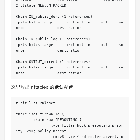
2 ctstate NEW,UNTRACKED

Chain IN_public_deny (1 references)

 pkts bytes target     prot opt in     out     so
urce               destination         

Chain IN_public_log (1 references)

 pkts bytes target     prot opt in     out     so
urce               destination         

Chain OUTPUT_direct (1 references)

 pkts bytes target     prot opt in     out     so
urce               destination
这里放出 nftables 的默认配置
# nft list ruleset

table inet firewalld {

	chain raw_PREROUTING {

		type filter hook prerouting prior
ity -290; policy accept;

		icmpv6 type { nd-router-advert, n