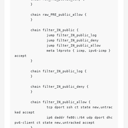
	}

	chain raw_PRE_public_allow {

	}

	chain filter_IN_public {

		jump filter_IN_public_log

		jump filter_IN_public_deny

		jump filter_IN_public_allow

		meta l4proto { icmp, ipv6-icmp } 
accept

	}

	chain filter_IN_public_log {

	}

	chain filter_IN_public_deny {

	}

	chain filter_IN_public_allow {

		tcp dport ssh ct state new,untrac
ked accept

		ip6 daddr fe80::/64 udp dport dhc
pv6-client ct state new,untracked accept

	}
