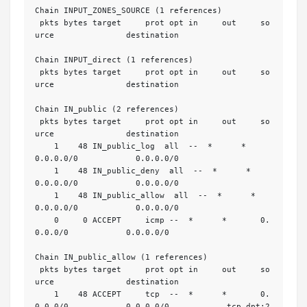
Chain INPUT_ZONES_SOURCE (1 references)

 pkts bytes target     prot opt in     out     so
urce               destination         

Chain INPUT_direct (1 references)

 pkts bytes target     prot opt in     out     so
urce               destination         

Chain IN_public (2 references)

 pkts bytes target     prot opt in     out     so
urce               destination         

    1    48 IN_public_log  all  --  *      *       
0.0.0.0/0            0.0.0.0/0           

    1    48 IN_public_deny  all  --  *      *       
0.0.0.0/0            0.0.0.0/0           

    1    48 IN_public_allow  all  --  *      *       
0.0.0.0/0            0.0.0.0/0           

    0     0 ACCEPT     icmp --  *      *       0.
0.0.0/0            0.0.0.0/0           

Chain IN_public_allow (1 references)

 pkts bytes target     prot opt in     out     so
urce               destination         

    1    48 ACCEPT     tcp  --  *      *       0.
0.0.0/0            0.0.0.0/0            tcp dpt:2