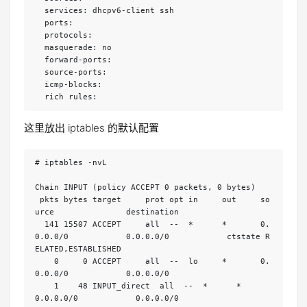
  services: dhcpv6-client ssh

  ports: 

  protocols:

  masquerade: no

  forward-ports:

  source-ports:

  icmp-blocks:

  rich rules:
这里放出 iptables 的默认配置
# iptables -nvL

Chain INPUT (policy ACCEPT 0 packets, 0 bytes)

 pkts bytes target     prot opt in     out     so
urce               destination         

  141 15507 ACCEPT     all  --  *      *       0.
0.0.0/0            0.0.0.0/0            ctstate R
ELATED,ESTABLISHED

    0     0 ACCEPT     all  --  lo     *       0.
0.0.0/0            0.0.0.0/0           

    1    48 INPUT_direct  all  --  *      *       
0.0.0.0/0            0.0.0.0/0           
