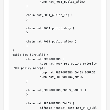
		jump nat_POST_public_allow

	}

	chain nat_POST_public_log {

	}

	chain nat_POST_public_deny {

	}

	chain nat_POST_public_allow {

	}

}

table ip6 firewalld {

	chain nat_PREROUTING {

		type nat hook prerouting priority 
-90; policy accept;

		jump nat_PREROUTING_ZONES_SOURCE

		jump nat_PREROUTING_ZONES

	}

	chain nat_PREROUTING_ZONES_SOURCE {

	}

	chain nat_PREROUTING_ZONES {

		iifname "ens32" goto nat_PRE_publ