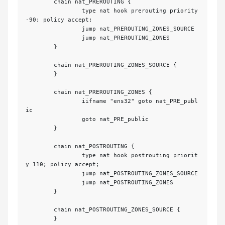
	chain nat_PREROUTING {

		type nat hook prerouting priority 
-90; policy accept;

		jump nat_PREROUTING_ZONES_SOURCE

		jump nat_PREROUTING_ZONES

	}

	chain nat_PREROUTING_ZONES_SOURCE {

	}

	chain nat_PREROUTING_ZONES {

		iifname "ens32" goto nat_PRE_publ
ic

		goto nat_PRE_public

	}

	chain nat_POSTROUTING {

		type nat hook postrouting priorit
y 110; policy accept;

		jump nat_POSTROUTING_ZONES_SOURCE

		jump nat_POSTROUTING_ZONES

	}

	chain nat_POSTROUTING_ZONES_SOURCE {

	}
