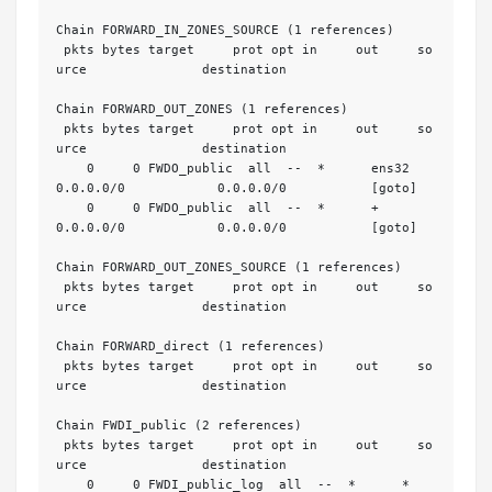
Chain FORWARD_IN_ZONES_SOURCE (1 references)

 pkts bytes target     prot opt in     out     so
urce               destination         

Chain FORWARD_OUT_ZONES (1 references)

 pkts bytes target     prot opt in     out     so
urce               destination         

    0     0 FWDO_public  all  --  *      ens32   
0.0.0.0/0            0.0.0.0/0           [goto] 

    0     0 FWDO_public  all  --  *      +       
0.0.0.0/0            0.0.0.0/0           [goto] 

Chain FORWARD_OUT_ZONES_SOURCE (1 references)

 pkts bytes target     prot opt in     out     so
urce               destination         

Chain FORWARD_direct (1 references)

 pkts bytes target     prot opt in     out     so
urce               destination         

Chain FWDI_public (2 references)

 pkts bytes target     prot opt in     out     so
urce               destination         

    0     0 FWDI_public_log  all  --  *      *       