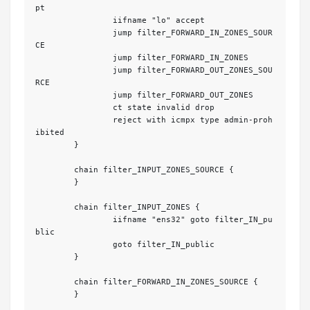
pt

		iifname "lo" accept

		jump filter_FORWARD_IN_ZONES_SOUR
CE

		jump filter_FORWARD_IN_ZONES

		jump filter_FORWARD_OUT_ZONES_SOU
RCE

		jump filter_FORWARD_OUT_ZONES

		ct state invalid drop

		reject with icmpx type admin-proh
ibited

	}

	chain filter_INPUT_ZONES_SOURCE {

	}

	chain filter_INPUT_ZONES {

		iifname "ens32" goto filter_IN_pu
blic

		goto filter_IN_public

	}

	chain filter_FORWARD_IN_ZONES_SOURCE {

	}
