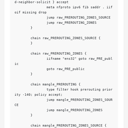
d-neighbor-solicit } accept

		meta nfproto ipv6 fib saddr . iif 
oif missing drop

		jump raw_PREROUTING_ZONES_SOURCE

		jump raw_PREROUTING_ZONES

	}

	chain raw_PREROUTING_ZONES_SOURCE {

	}

	chain raw_PREROUTING_ZONES {

		iifname "ens32" goto raw_PRE_publ
ic

		goto raw_PRE_public

	}

	chain mangle_PREROUTING {

		type filter hook prerouting prior
ity -140; policy accept;

		jump mangle_PREROUTING_ZONES_SOUR
CE

		jump mangle_PREROUTING_ZONES

	}

	chain mangle_PREROUTING_ZONES_SOURCE {
