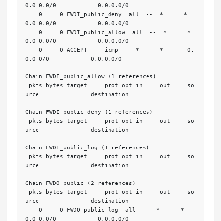
0.0.0.0/0            0.0.0.0/0           

    0     0 FWDI_public_deny  all  --  *      *       
0.0.0.0/0            0.0.0.0/0           

    0     0 FWDI_public_allow  all  --  *      *       
0.0.0.0/0            0.0.0.0/0           

    0     0 ACCEPT     icmp --  *      *       0.
0.0.0/0            0.0.0.0/0           

Chain FWDI_public_allow (1 references)

 pkts bytes target     prot opt in     out     so
urce               destination         

Chain FWDI_public_deny (1 references)

 pkts bytes target     prot opt in     out     so
urce               destination         

Chain FWDI_public_log (1 references)

 pkts bytes target     prot opt in     out     so
urce               destination         

Chain FWDO_public (2 references)

 pkts bytes target     prot opt in     out     so
urce               destination         

    0     0 FWDO_public_log  all  --  *      *       
0.0.0.0/0            0.0.0.0/0           
