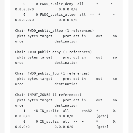
    0     0 FWDO_public_deny  all  --  *      *       
0.0.0.0/0            0.0.0.0/0           

    0     0 FWDO_public_allow  all  --  *      *       
0.0.0.0/0            0.0.0.0/0           

Chain FWDO_public_allow (1 references)

 pkts bytes target     prot opt in     out     so
urce               destination         

Chain FWDO_public_deny (1 references)

 pkts bytes target     prot opt in     out     so
urce               destination         

Chain FWDO_public_log (1 references)

 pkts bytes target     prot opt in     out     so
urce               destination         

Chain INPUT_ZONES (1 references)

 pkts bytes target     prot opt in     out     so
urce               destination         

    1    48 IN_public  all  --  ens32  *       0.
0.0.0/0            0.0.0.0/0           [goto] 

    0     0 IN_public  all  --  +      *       0.
0.0.0/0            0.0.0.0/0           [goto] 
