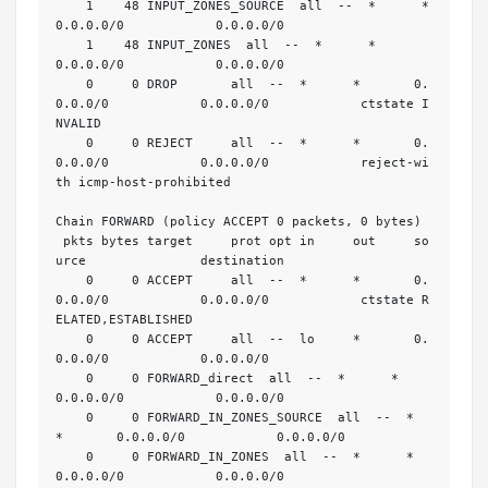
    1    48 INPUT_ZONES_SOURCE  all  --  *      *       
0.0.0.0/0            0.0.0.0/0           

    1    48 INPUT_ZONES  all  --  *      *       
0.0.0.0/0            0.0.0.0/0           

    0     0 DROP       all  --  *      *       0.
0.0.0/0            0.0.0.0/0            ctstate I
NVALID

    0     0 REJECT     all  --  *      *       0.
0.0.0/0            0.0.0.0/0            reject-wi
th icmp-host-prohibited

Chain FORWARD (policy ACCEPT 0 packets, 0 bytes)

 pkts bytes target     prot opt in     out     so
urce               destination         

    0     0 ACCEPT     all  --  *      *       0.
0.0.0/0            0.0.0.0/0            ctstate R
ELATED,ESTABLISHED

    0     0 ACCEPT     all  --  lo     *       0.
0.0.0/0            0.0.0.0/0           

    0     0 FORWARD_direct  all  --  *      *       
0.0.0.0/0            0.0.0.0/0           

    0     0 FORWARD_IN_ZONES_SOURCE  all  --  *      
*       0.0.0.0/0            0.0.0.0/0           

    0     0 FORWARD_IN_ZONES  all  --  *      *       
0.0.0.0/0            0.0.0.0/0           
