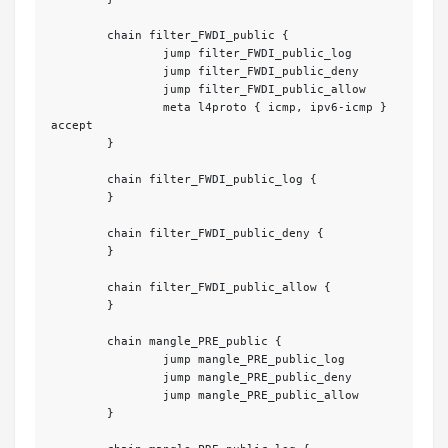
	chain filter_FWDI_public {

		jump filter_FWDI_public_log

		jump filter_FWDI_public_deny

		jump filter_FWDI_public_allow

		meta l4proto { icmp, ipv6-icmp } 
accept

	}

	chain filter_FWDI_public_log {

	}

	chain filter_FWDI_public_deny {

	}

	chain filter_FWDI_public_allow {

	}

	chain mangle_PRE_public {

		jump mangle_PRE_public_log

		jump mangle_PRE_public_deny

		jump mangle_PRE_public_allow

	}
