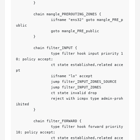
	}

	chain mangle_PREROUTING_ZONES {

		iifname "ens32" goto mangle_PRE_p
ublic

		goto mangle_PRE_public

	}

	chain filter_INPUT {

		type filter hook input priority 1
0; policy accept;

		ct state established,related acce
pt

		iifname "lo" accept

		jump filter_INPUT_ZONES_SOURCE

		jump filter_INPUT_ZONES

		ct state invalid drop

		reject with icmpx type admin-proh
ibited

	}

	chain filter_FORWARD {

		type filter hook forward priority 
10; policy accept;

		ct state established,related acce