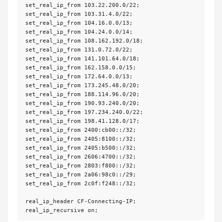
set_real_ip_from 103.22.200.0/22;

set_real_ip_from 103.31.4.0/22;

set_real_ip_from 104.16.0.0/13;

set_real_ip_from 104.24.0.0/14;

set_real_ip_from 108.162.192.0/18;

set_real_ip_from 131.0.72.0/22;

set_real_ip_from 141.101.64.0/18;

set_real_ip_from 162.158.0.0/15;

set_real_ip_from 172.64.0.0/13;

set_real_ip_from 173.245.48.0/20;

set_real_ip_from 188.114.96.0/20;

set_real_ip_from 190.93.240.0/20;

set_real_ip_from 197.234.240.0/22;

set_real_ip_from 198.41.128.0/17;

set_real_ip_from 2400:cb00::/32;

set_real_ip_from 2405:8100::/32;

set_real_ip_from 2405:b500::/32;

set_real_ip_from 2606:4700::/32;

set_real_ip_from 2803:f800::/32;

set_real_ip_from 2a06:98c0::/29;

set_real_ip_from 2c0f:f248::/32;

real_ip_header CF-Connecting-IP;

real_ip_recursive on;