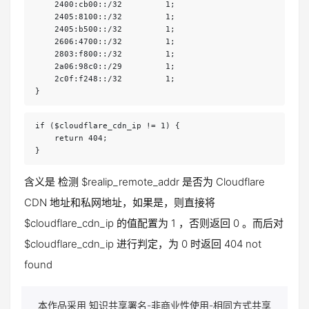
    2400:cb00::/32         1;

    2405:8100::/32         1;

    2405:b500::/32         1;

    2606:4700::/32         1;

    2803:f800::/32         1;

    2a06:98c0::/29         1;

    2c0f:f248::/32         1;

}
if ($cloudflare_cdn_ip != 1) {

    return 404;

}
含义是 检测 $realip_remote_addr 是否为 Cloudflare
CDN 地址和私网地址，如果是，则直接将
$cloudflare_cdn_ip 的值配置为 1 ，否则返回 0 。而后对
$cloudflare_cdn_ip 进行判定，为 0 时返回 404 not
found
本作品采用 知识共享署名-非商业性使用-相同方式共享