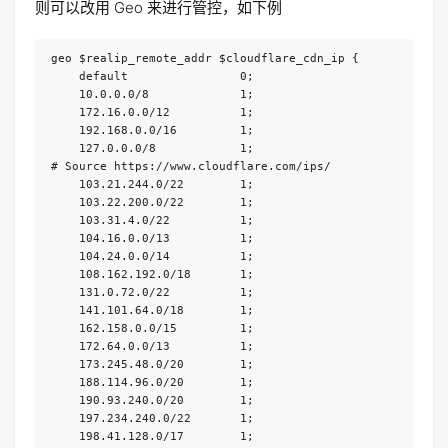
则可以改用 Geo 来进行管控，如下例
geo $realip_remote_addr $cloudflare_cdn_ip {

    default                0;

    10.0.0.0/8             1;

    172.16.0.0/12          1;

    192.168.0.0/16         1;

    127.0.0.0/8            1;

# Source https://www.cloudflare.com/ips/

    103.21.244.0/22        1;

    103.22.200.0/22        1;

    103.31.4.0/22          1;

    104.16.0.0/13          1;

    104.24.0.0/14          1;

    108.162.192.0/18       1;

    131.0.72.0/22          1;

    141.101.64.0/18        1;

    162.158.0.0/15         1;

    172.64.0.0/13          1;

    173.245.48.0/20        1;

    188.114.96.0/20        1;

    190.93.240.0/20        1;

    197.234.240.0/22       1;

    198.41.128.0/17        1;
