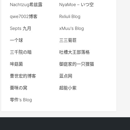
Nachtzug希兹露
NyaMoe – いつ空
qwe7002博客
Rxliuli Blog
Septs 九月
xMuu's Blog
一个球
三三菊苣
三千院の暗
吐槽大王部落格
哞菇菌
御庭家的一只狸猫
曹世宏的博客
蓝点网
蕾咪の窝
超能小紫
零件's Blog