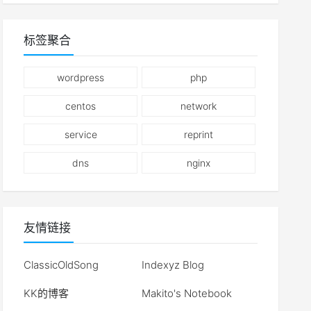
标签聚合
wordpress
php
centos
network
service
reprint
dns
nginx
友情链接
ClassicOldSong
Indexyz Blog
KK的博客
Makito's Notebook