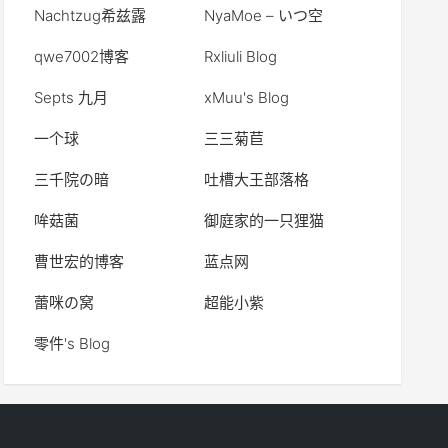
Nachtzug希兹露
NyaMoe – いつ空
qwe7002博客
Rxliuli Blog
Septs 九月
xMuu's Blog
一个球
三三菊苣
三千院の暗
吐槽大王部落格
哞菇菌
御庭家的一只狸猫
曹世宏的博客
蓝点网
蕾咪の窝
超能小紫
零件's Blog