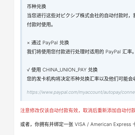
币种兑换
当您进行这些对ピクシブ株式会社的自动付款时，我们
付款时使用。
× 通过 PayPal 兑换
我们将使用您付款进行处理时适用的 PayPal 
√ 使用 CHINA_UNION_PAY 兑换
您的发卡机构将决定币种兑换汇率以及他们可能会
https://www.paypal.com/myaccount/autopay/connec
注意修改仅该自动付款有效，取消后重新添加自动付
或者，你拥有并绑定一张 VISA / American Ex